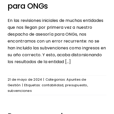
para ONGs
Oferta Formativa
Contacto
En las revisiones iniciales de muchas entidades
Noticias Enclave
que nos llegan por primera vez a nuestro
despacho de asesoría para ONGs, nos
encontramos con un error recurrente: no se
Redes de Participación
han incluido las subvenciones como ingresos en
su año correcto. Y esto, acaba distorsionando
los resultados de la entidad […]
21 de mayo de 2024
|
Categorias:
Apuntes de
Gestión
|
Etiquetas:
contabilidad
,
presupuesto
,
subvenciones