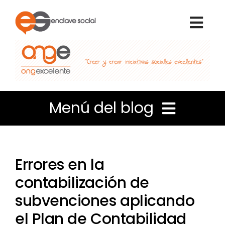
Skip
to
Togg
content
Navi
Inicio
Nosotros
Menú del blog
Qué hacemos
Liderazgo e Innovación
Voluntariado
Errores en la
Coordinación de personas
contabilización de
Portal de transparencia
subvenciones aplicando
Apuntes de Gestión
el Plan de Contabilidad
Blog Enclave