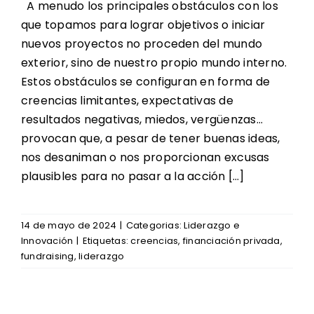
A menudo los principales obstáculos con los
Oferta Formativa
que topamos para lograr objetivos o iniciar
Contacto
nuevos proyectos no proceden del mundo
exterior, sino de nuestro propio mundo interno.
Noticias Enclave
Estos obstáculos se configuran en forma de
creencias limitantes, expectativas de
Redes de Participación
resultados negativas, miedos, vergüenzas…
provocan que, a pesar de tener buenas ideas,
nos desaniman o nos proporcionan excusas
plausibles para no pasar a la acción […]
14 de mayo de 2024
|
Categorias:
Liderazgo e
Innovación
|
Etiquetas:
creencias
,
financiación privada
,
fundraising
,
liderazgo