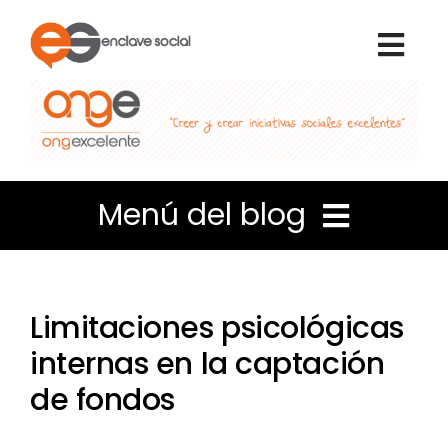
Skip
to
Togg
content
Navi
Inicio
Nosotros
Menú del blog
Qué hacemos
Liderazgo e Innovación
Voluntariado
Limitaciones psicológicas
Coordinación de personas
internas en la captación
Portal de transparencia
de fondos
Apuntes de Gestión
Blog Enclave