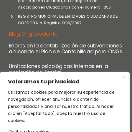
con sede en Córdoba, en el Registro de
Asociaciones Ciudadanas con el número 1.356.
REGISTRO MUNICIPAL DE ENTIDADES CIUDADANAS DE
CÓRDOBA: n. Registro 1386/2007
Blog Ong Excelente
Errores en la contabilización de subvenciones
aplicando el Plan de Contabilidad para ONGs
Limitaciones psicológicas internas en la
captación de fondos
Valoramos tu privacidad
Utilizamos cookies para mejorar su experiencia de
navegación, ofrecer anuncios o contenido
personalizados y analizar nuestro tráfico. Al hacer
clic en "Aceptar todo", acepta nuestro uso de
ENCLAVE SOCIAL © Copyright
2026 |
Aviso Legal
|
Política de
cookies.
Privacidad
|
Política de Cookies
| Diseñada por
Waricreative
|
Todos los derechos reservados
Política de cookies