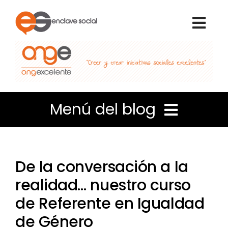
Skip
to
Togg
content
Navi
Inicio
Nosotros
Menú del blog
Qué hacemos
Liderazgo e Innovación
Voluntariado
De la conversación a la
Coordinación de personas
realidad… nuestro curso
Portal de transparencia
de Referente en Igualdad
Apuntes de Gestión
de Género
Blog Enclave