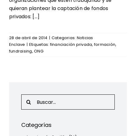
organizaciones que estén trabajando y se
quieran plantear la captación de fondos
privados: […]
28 de abril de 2014
|
Categorias:
Noticias
Enclave
|
Etiquetas:
financiación privada
,
formación
,
fundraising
,
ONG
Search
for:
Categorías