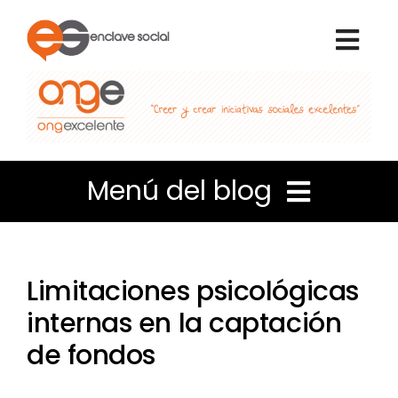
Skip
to
Togg
content
Navi
Inicio
Nosotros
Menú del blog
Qué hacemos
Liderazgo e Innovación
Voluntariado
Limitaciones psicológicas
Coordinación de personas
internas en la captación
Portal de transparencia
de fondos
Apuntes de Gestión
Blog Enclave