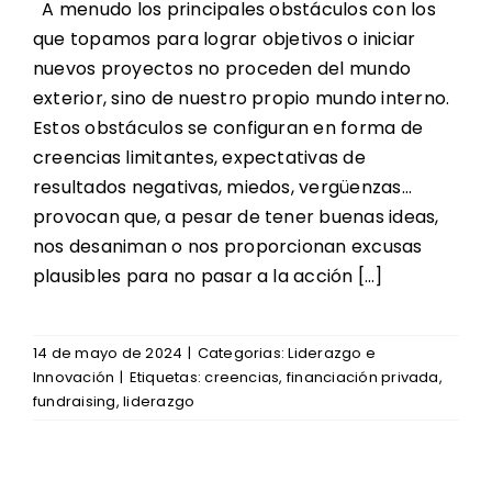
A menudo los principales obstáculos con los
Oferta Formativa
que topamos para lograr objetivos o iniciar
Contacto
nuevos proyectos no proceden del mundo
exterior, sino de nuestro propio mundo interno.
Noticias Enclave
Estos obstáculos se configuran en forma de
creencias limitantes, expectativas de
Redes de Participación
resultados negativas, miedos, vergüenzas…
provocan que, a pesar de tener buenas ideas,
nos desaniman o nos proporcionan excusas
plausibles para no pasar a la acción […]
14 de mayo de 2024
|
Categorias:
Liderazgo e
Innovación
|
Etiquetas:
creencias
,
financiación privada
,
fundraising
,
liderazgo