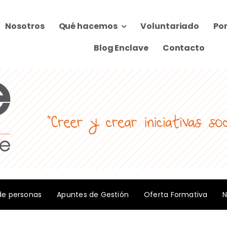
Nosotros
Qué hacemos
Voluntariado
Por
Blog Enclave
Contacto
de personas
Apuntes de Gestión
Oferta Formativa
N