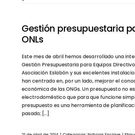
Gestión presupuestaria pa
ONLs
Este mes de abril hemos desarrollado una int
Gestión Presupuestaria para Equipos Directiv
Asociación Eslabón y sus excelentes instalaci
han centrado en, por un lado, mejorar el conoc
económica de las ONGs. Un presupuesto no es u
electrodoméstico que para que funcione simpl
presupuesto es una herramienta de planificaci
pasado; [...]
21 de abril de 2014
|
Categorias:
Noticias Enclave
|
Etiq