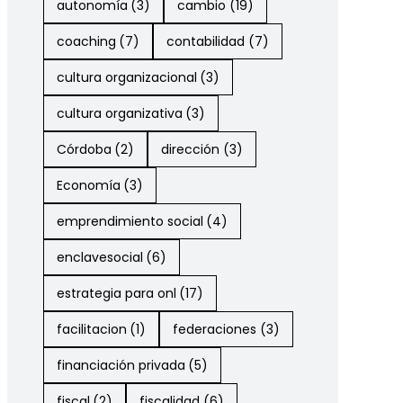
autonomía
(3)
cambio
(19)
coaching
(7)
contabilidad
(7)
cultura organizacional
(3)
cultura organizativa
(3)
Córdoba
(2)
dirección
(3)
Economía
(3)
emprendimiento social
(4)
enclavesocial
(6)
estrategia para onl
(17)
facilitacion
(1)
federaciones
(3)
financiación privada
(5)
fiscal
(2)
fiscalidad
(6)