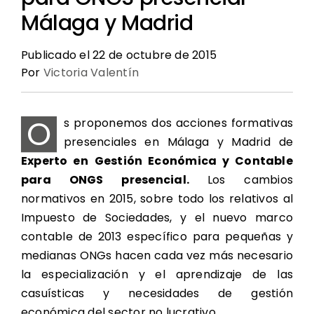
Málaga y Madrid
Oferta Formativa
Contacto
Publicado el 22 de octubre de 2015
Noticias Enclave
Por
Victoria Valentín
Redes de Participación
O
s proponemos dos acciones formativas
presenciales en Málaga y Madrid de
Experto en
Gestión Económica y Contable
para ONGS presencial.
Los cambios
normativos en 2015, sobre todo los relativos al
Impuesto de Sociedades, y el nuevo marco
contable de 2013 específico para pequeñas y
medianas ONGs hacen cada vez más necesario
la especialización y el aprendizaje de las
casuísticas y necesidades de gestión
económica del sector no lucrativo.