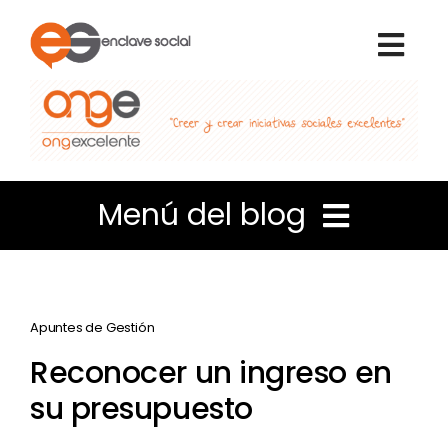
Skip
to
Togg
content
Navi
Inicio
Nosotros
Menú del blog
Qué hacemos
Liderazgo e Innovación
Voluntariado
Apuntes de Gestión
Coordinación de personas
Reconocer un ingreso en
Portal de transparencia
su presupuesto
Apuntes de Gestión
Blog Enclave