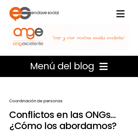
Skip
to
Togg
content
Navi
Inicio
Nosotros
Menú del blog
Qué hacemos
Liderazgo e Innovación
Voluntariado
Coordinación de personas
Coordinación de personas
Conflictos en las ONGs…
Portal de transparencia
¿Cómo los abordamos?
Apuntes de Gestión
Blog Enclave